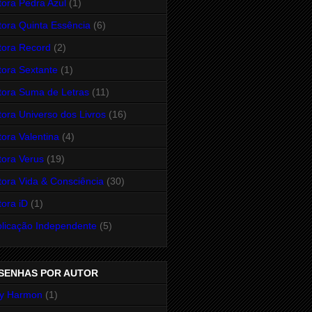
tora Pedra Azul
(1)
tora Quinta Essência
(6)
tora Record
(2)
tora Sextante
(1)
tora Suma de Letras
(11)
tora Universo dos Livros
(16)
tora Valentina
(4)
tora Verus
(19)
tora Vida & Consciência
(30)
tora iD
(1)
licação Independente
(5)
SENHAS POR AUTOR
y Harmon
(1)