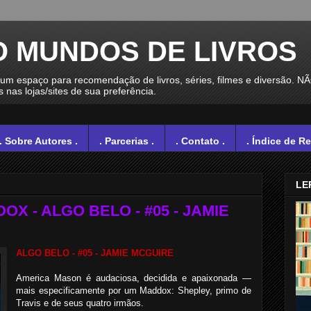
O MUNDOS DE LIVROS
spaço para recomendação de livros, séries, filmes e diversão. N
nas lojas/sites de sua preferência.
. Sobre Autores .
. Parcerias .
. Contato .
. Índice de R
LE
X - ALGO BELO - #05 - JAMIE
ALGO BELO - #05 - JAMIE MCGUIRE
America Mason é audaciosa, decidida e apaixonada —
mais especificamente por um Maddox: Shepley, primo de
Travis e de seus quatro irmãos.