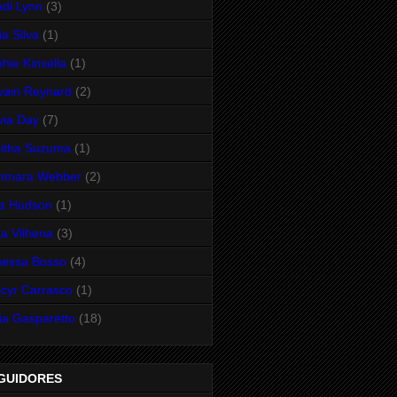
di Lynn
(3)
ia Silva
(1)
hie Kinsella
(1)
vain Reynard
(2)
via Day
(7)
itha Suzuma
(1)
mmara Webber
(2)
ra Hudson
(1)
a Vilhena
(3)
nessa Bosso
(4)
cyr Carrasco
(1)
ia Gasparetto
(18)
GUIDORES