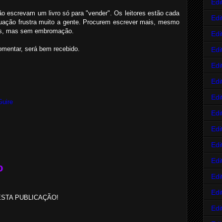
Edi
ão escrevam um livro só para "vender". Os leitores estão cada
Edi
tuação frustra muito a gente. Procurem escrever mais, mesmo
res, mas sem embromação.
Edi
omentar, será bem recebido.
Edi
Edi
Edi
Edi
uire
Edi
Edi
Edi
Edi
o
Edi
Edi
STA PUBLICAÇÃO!
Edi