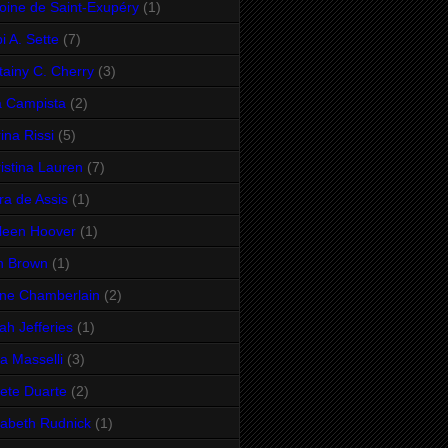
oine de Saint-Exupéry
(1)
i A. Sette
(7)
ttainy C. Cherry
(3)
 Campista
(2)
ina Rissi
(5)
istina Lauren
(7)
ra de Assis
(1)
leen Hoover
(1)
n Brown
(1)
ne Chamberlain
(2)
ah Jefferies
(1)
sa Masselli
(3)
sete Duarte
(2)
zabeth Rudnick
(1)