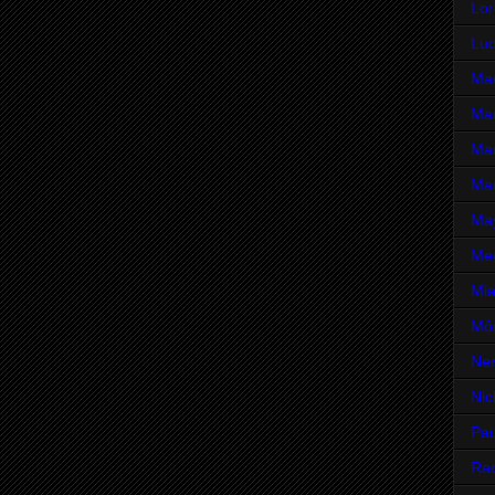
Lor
Luc
Mad
Mar
Mar
Mar
Ma
Me
Mia
Môn
Ne
Nic
Pau
Rac