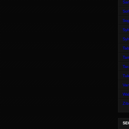
San
Sof
Sop
Syl
Syl
Tab
Ta
Ta
Tuk
Va
Wal
Zíb
SE