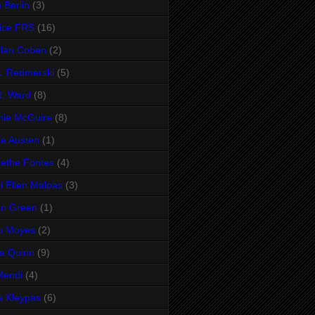
 Berlin
(3)
ice FRS
(16)
lan Coben
(2)
A. Redmerski
(5)
R. Ward
(8)
mie McGuire
(8)
e Austen
(1)
ethe Fontes
(4)
i Ellen Malpas
(3)
hn Green
(1)
o Moyes
(2)
ia Quinn
(9)
Mendi
(4)
a Kleypas
(6)