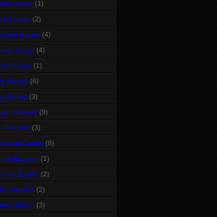
etta Chase
(1)
i Nóbrega
(2)
eline Hunter
(4)
celo Cezar
(4)
ian Keyes
(1)
y Balogh
(6)
ya Banks
(3)
gan Maxwell
(9)
 Sheridan
(3)
ica de Castro
(8)
rmin Bezmen
(1)
holas Sparks
(2)
la Hawkins
(2)
hel Gibson
(3)