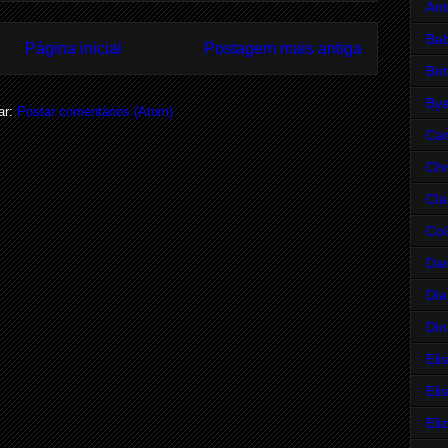
Ant
Bab
Página inicial
Postagem mais antiga
Bri
Bya
ar:
Postar comentários (Atom)
Car
Chr
Cla
Col
Da
Dia
Din
Eli
Eli
Eli