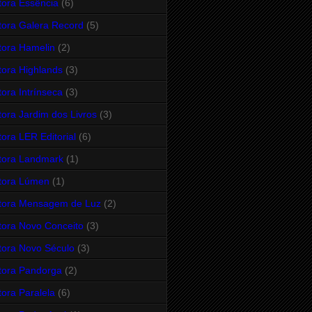
tora Essência
(6)
tora Galera Record
(5)
tora Hamelin
(2)
tora Highlands
(3)
tora Intrínseca
(3)
tora Jardim dos Livros
(3)
tora LER Editorial
(6)
tora Landmark
(1)
tora Lúmen
(1)
tora Mensagem de Luz
(2)
tora Novo Conceito
(3)
tora Novo Século
(3)
tora Pandorga
(2)
tora Paralela
(6)