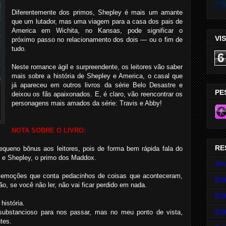
Diferentemente dos primos, Shepley é mais um amante
que um lutador, mas uma viagem para a casa dos pais de
America em Wichita, no Kansas, pode significar o
VI
próximo passo no relacionamento dos dois — ou o fim de
tudo.
6
Neste romance ágil e surpreendente, os leitores vão saber
mais sobre a história de Shepley e America, o casal que
já apareceu em outros livros da série Belo Desastre e
PE
deixou os fãs apaixonados. E, é claro, vão reencontrar os
personagens mais amados da série: Travis e Abby!
NOTA SOBRE O LIVRO:
RE
equeno bônus aos leitores, pois de forma bem rápida fala do
 e Shepley, o primo dos Maddox.
Am
 emoções que conta pedacinhos de coisas que aconteceram,
Edi
o, se você não ler, não vai ficar perdido em nada.
Edi
istória.
Edi
 substancioso para nos passar, mas no meu ponto de vista,
tes.