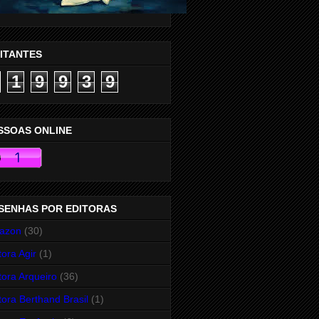
SITANTES
1
9
9
3
9
SSOAS ONLINE
SENHAS POR EDITORAS
azon
(30)
tora Agir
(1)
tora Arqueiro
(36)
tora Berthand Brasil
(1)