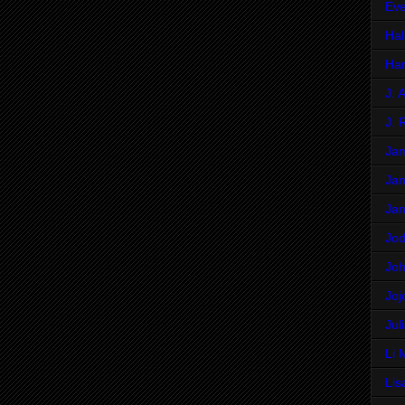
Eve
Hal
Har
J. 
J. 
Ja
Jan
Jan
Jod
Jo
Joj
Jul
Li 
Lis