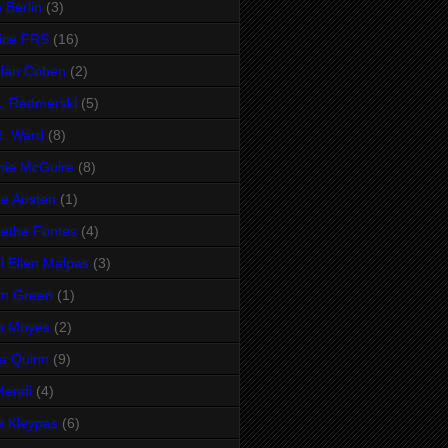
 Berlin
(3)
ice FRS
(16)
lan Coben
(2)
A. Redmerski
(5)
R. Ward
(8)
mie McGuire
(8)
e Austen
(1)
ethe Fontes
(4)
i Ellen Malpas
(3)
hn Green
(1)
o Moyes
(2)
ia Quinn
(9)
Mendi
(4)
a Kleypas
(6)