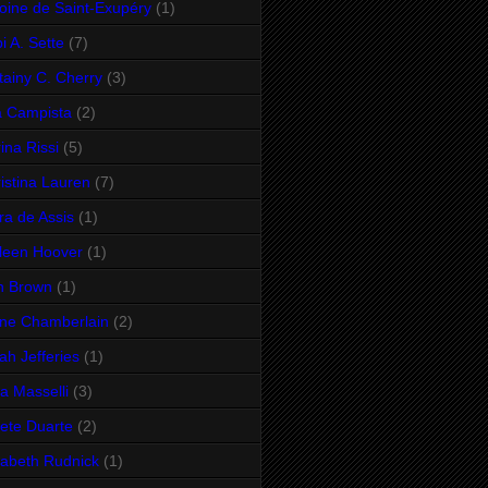
oine de Saint-Exupéry
(1)
i A. Sette
(7)
ttainy C. Cherry
(3)
 Campista
(2)
ina Rissi
(5)
istina Lauren
(7)
ra de Assis
(1)
leen Hoover
(1)
n Brown
(1)
ne Chamberlain
(2)
ah Jefferies
(1)
sa Masselli
(3)
sete Duarte
(2)
zabeth Rudnick
(1)