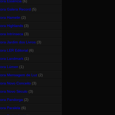
tora Essência
(6)
tora Galera Record
(5)
tora Hamelin
(2)
tora Highlands
(3)
tora Intrínseca
(3)
tora Jardim dos Livros
(3)
tora LER Editorial
(6)
tora Landmark
(1)
tora Lúmen
(1)
tora Mensagem de Luz
(2)
tora Novo Conceito
(3)
tora Novo Século
(3)
tora Pandorga
(2)
tora Paralela
(6)