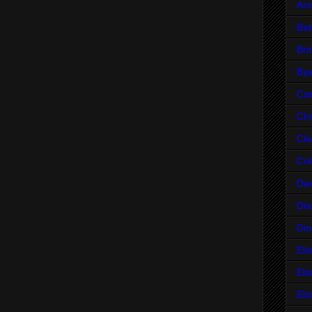
Ant
Bab
Bri
Bya
Car
Chr
Cla
Col
Da
Dia
Din
Eli
Eli
Eli