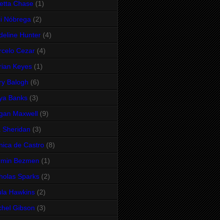
etta Chase
(1)
i Nóbrega
(2)
eline Hunter
(4)
celo Cezar
(4)
ian Keyes
(1)
y Balogh
(6)
ya Banks
(3)
gan Maxwell
(9)
 Sheridan
(3)
ica de Castro
(8)
rmin Bezmen
(1)
holas Sparks
(2)
la Hawkins
(2)
hel Gibson
(3)