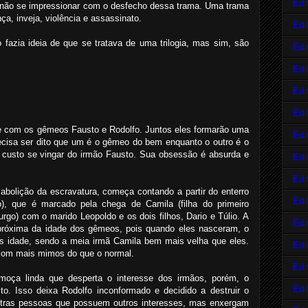
Edi
l não se impressionar com o desfecho dessa trama. Uma trama
a, inveja, violência e assassinato.
Edi
 fazia ideia de que se tratava de uma trilogia, mas sim, são
Edi
Edi
Edi
Edi
nte com os gêmeos Fausto e Rodolfo. Juntos eles formarão uma
Edi
ecisa ser dito que um é o gêmeo do bem enquanto o outro é o
 custo se vingar do irmão Fausto. Sua obsessão é absurda e
Edi
Edi
abolição da escravatura, começa contando a partir do enterro
Edi
o), que é marcado pela chega de Camila (filha do primeiro
rgo) com o marido Leopoldo e os dois filhos, Dario e Túlio. A
Edi
 próxima da idade dos gêmeos, pois quando eles nasceram, o
is idade, sendo a meia irmã Camila bem mais velha que eles.
Edi
 com mais mimos do que o normal.
Edi
oça linda que desperta o interesse dos irmãos, porém, o
Edi
to. Isso deixa Rodolfo inconformado e decidido a destruir o
utras pessoas que possuem outros interesses, mas enxergam