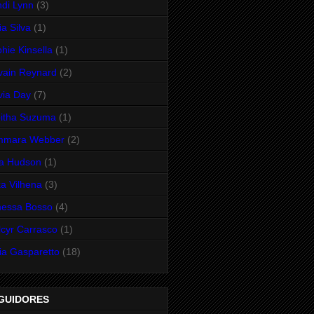
di Lynn
(3)
ia Silva
(1)
hie Kinsella
(1)
vain Reynard
(2)
via Day
(7)
itha Suzuma
(1)
mmara Webber
(2)
ra Hudson
(1)
a Vilhena
(3)
nessa Bosso
(4)
cyr Carrasco
(1)
ia Gasparetto
(18)
GUIDORES