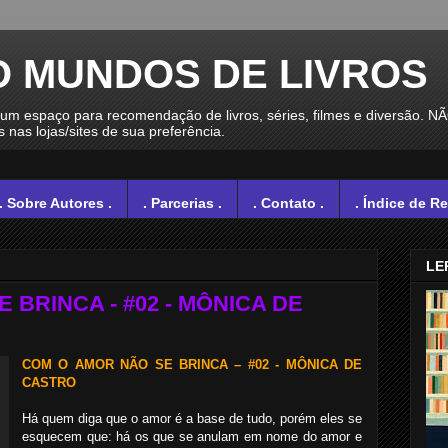
O MUNDOS DE LIVROS
spaço para recomendação de livros, séries, filmes e diversão. N
nas lojas/sites de sua preferência.
. Sobre Autores .
. Parcerias .
. Contato .
. Índice de R
LE
 BRINCA - #02 - MÔNICA DE
COM O AMOR NÃO SE BRINCA – #02 - MÔNICA DE
CASTRO
Há quem diga que o amor é a base de tudo, porém eles se
esquecem que: há os que se anulam em nome do amor e