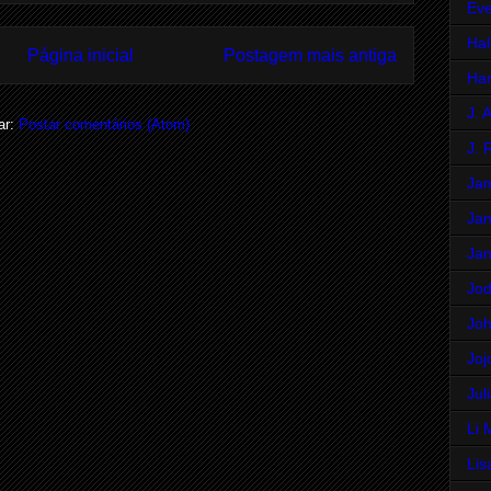
Eve
Hal
Página inicial
Postagem mais antiga
Har
J. 
ar:
Postar comentários (Atom)
J. 
Ja
Jan
Jan
Jod
Jo
Joj
Jul
Li 
Lis