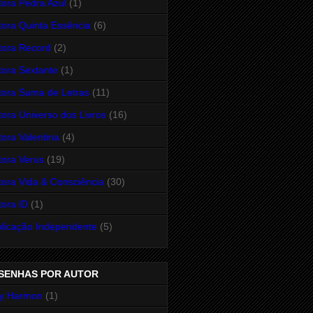
tora Pedra Azul
(1)
tora Quinta Essência
(6)
tora Record
(2)
tora Sextante
(1)
tora Suma de Letras
(11)
tora Universo dos Livros
(16)
tora Valentina
(4)
tora Verus
(19)
tora Vida & Consciência
(30)
tora iD
(1)
licação Independente
(5)
SENHAS POR AUTOR
y Harmon
(1)