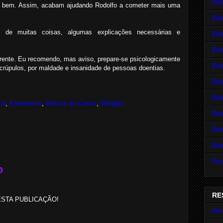
Edi
 bem. Assim, acabam ajudando Rodolfo a cometer mais uma
Edi
 de muitas coisas, algumas explicações necessárias e
Edi
Edi
 frente. Eu recomendo, mas aviso, prepare-se psicologicamente
Edi
rúpulos, por maldade e insanidade de pessoas doentias.
Edi
Edi
ia
,
Espiritismo
,
Mônica de Castro
,
Religião
Edi
Edi
Edi
Pub
o
RE
STA PUBLICAÇÃO!
Am