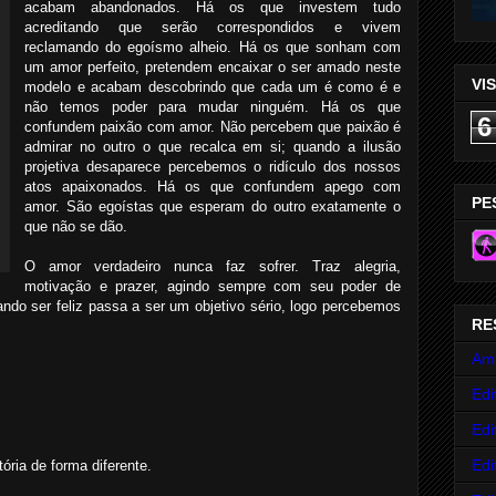
acabam abandonados. Há os que investem tudo
acreditando que serão correspondidos e vivem
reclamando do egoísmo alheio. Há os que sonham com
um amor perfeito, pretendem encaixar o ser amado neste
VI
modelo e acabam descobrindo que cada um é como é e
não temos poder para mudar ninguém. Há os que
6
confundem paixão com amor. Não percebem que paixão é
admirar no outro o que recalca em si; quando a ilusão
projetiva desaparece percebemos o ridículo dos nossos
atos apaixonados. Há os que confundem apego com
PE
amor. São egoístas que esperam do outro exatamente o
que não se dão.
O amor verdadeiro nunca faz sofrer. Traz alegria,
motivação e prazer, agindo sempre com seu poder de
do ser feliz passa a ser um objetivo sério, logo percebemos
RE
Am
Edi
Edi
Edi
ória de forma diferente.