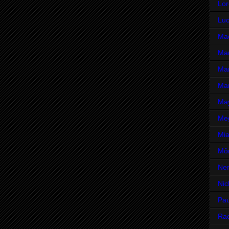
Lor
Luc
Mad
Mar
Mar
Mar
Ma
Me
Mia
Môn
Ne
Nic
Pau
Rac