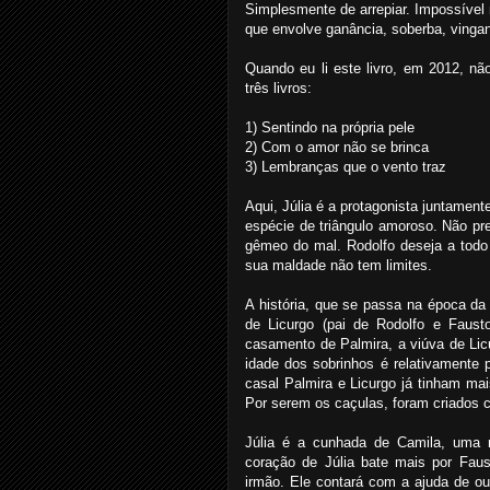
Simplesmente de arrepiar. Impossíve
que envolve ganância, soberba, vinganç
Quando eu li este livro, em 2012, não
três livros:
1) Sentindo na própria pele
2) Com o amor não se brinca
3) Lembranças que o vento traz
Aqui, Júlia é a protagonista juntame
espécie de triângulo amoroso. Não pr
gêmeo do mal. Rodolfo deseja a todo
sua maldade não tem limites.
A história, que se passa na época da 
de Licurgo (pai de Rodolfo e Faust
casamento de Palmira, a viúva de Licu
idade dos sobrinhos é relativamente
casal Palmira e Licurgo já tinham ma
Por serem os caçulas, foram criados
Júlia é a cunhada de Camila, uma m
coração de Júlia bate mais por Faus
irmão. Ele contará com a ajuda de o