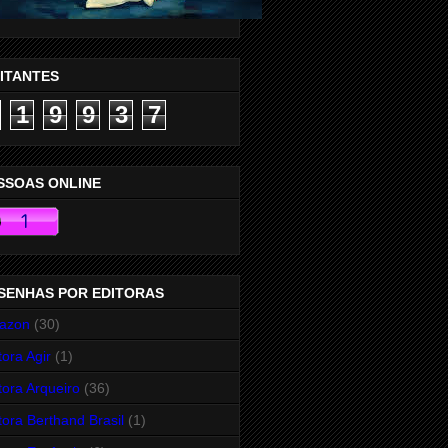
SITANTES
1
9
9
3
7
SSOAS ONLINE
SENHAS POR EDITORAS
azon
(30)
tora Agir
(1)
tora Arqueiro
(36)
tora Berthand Brasil
(1)