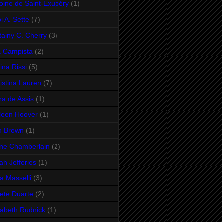
oine de Saint-Exupéry
(1)
i A. Sette
(7)
ttainy C. Cherry
(3)
 Campista
(2)
ina Rissi
(5)
istina Lauren
(7)
ra de Assis
(1)
leen Hoover
(1)
n Brown
(1)
ne Chamberlain
(2)
ah Jefferies
(1)
sa Masselli
(3)
sete Duarte
(2)
zabeth Rudnick
(1)