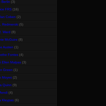
 Berlin
(3)
ice FRS
(16)
lan Coben
(2)
A. Redmerski
(5)
R. Ward
(8)
mie McGuire
(8)
e Austen
(1)
ethe Fontes
(4)
i Ellen Malpas
(3)
hn Green
(1)
o Moyes
(2)
ia Quinn
(9)
Mendi
(4)
a Kleypas
(6)