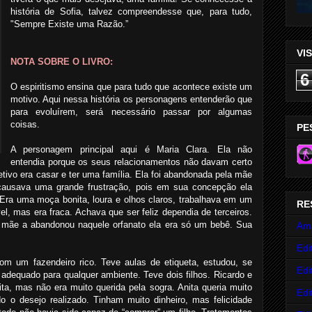
história de Sofia, talvez compreendesse que, para tudo,
"Sempre Existe uma Razão.”
VI
NOTA SOBRE O LIVRO:
6
O espiritismo ensina que para tudo que acontece existe um
motivo. Aqui nessa história os personagens entenderão que
para evoluírem, será necessário passar por algumas
coisas.
PE
A personagem principal aqui é Maria Clara. Ela não
entendia porque os seus relacionamentos não davam certo
etivo era casar e ter uma família. Ela foi abandonada pela mãe
 causava uma grande frustração, pois em sua concepção ela
 Era uma moça bonita, loura e olhos claros, trabalhava em um
RE
l, mas era fraca. Achava que ser feliz dependia de terceiros.
 mãe a abandonou naquele orfanato ela era só um bebê. Sua
Am
Edi
m um fazendeiro rico. Teve aulas de etiqueta, estudou, se
Edi
dequado para qualquer ambiente. Teve dois filhos. Ricardo e
ta, mas não era muito querida pela sogra. Anita queria muito
Edi
do o desejo realizado. Tinham muito dinheiro, mas felicidade