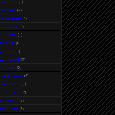
etta Chase
(1)
i Nóbrega
(2)
eline Hunter
(4)
celo Cezar
(4)
ian Keyes
(1)
y Balogh
(6)
ya Banks
(3)
gan Maxwell
(9)
 Sheridan
(3)
ica de Castro
(8)
rmin Bezmen
(1)
holas Sparks
(2)
la Hawkins
(2)
hel Gibson
(3)