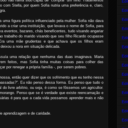
o todo não havia sido capaz de “comprar” um filho. Tratamentos
Edi
 com Stella, por quem Sofia nutria uma preferência e, claro,
Edi
gra.
Edi
 uma figura política influenciado pela mulher. Sofia não dava
do a criar uma instituição, que levava o nome de Sofia, para
Edi
a eventos, bazares, chás beneficentes, tudo visando angariar
ao trabalho do marido visando que seu filho Ricardo ocupasse
Edi
. Era uma mãe grudentas e que achava que os filhos eram
 deixou a nora em situação delicada.
Edi
Edi
possuía uma relação que nenhuma das duas imaginava. Maria
rem feitos, mas Sofia tinha muitas coisas para colher das
Edi
r por renegar a própria família -, por serem pobres.
Edi
ossa, então quer dizer que os sofrimento que eu tenho nessa
 passadas?”. Eu não penso dessa forma. Eu penso que tudo o
Edi
 do livre arbítrio, ou seja, é como se fôssemos um agricultor.
Edi
 morango. Penso que se é verdade que existe reencarnação e
árias é para que a cada vida possamos aprender mais e não
Edi
Edi
de aprendizagem e de caridade.
Edi