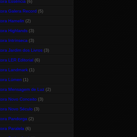
tora Essência
(6)
tora Galera Record
(5)
tora Hamelin
(2)
tora Highlands
(3)
tora Intrínseca
(3)
tora Jardim dos Livros
(3)
tora LER Editorial
(6)
tora Landmark
(1)
tora Lúmen
(1)
tora Mensagem de Luz
(2)
tora Novo Conceito
(3)
tora Novo Século
(3)
tora Pandorga
(2)
tora Paralela
(6)