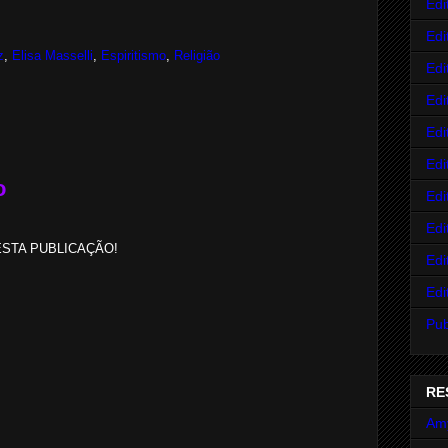
Edi
Edi
z
,
Elisa Masselli
,
Espiritismo
,
Religião
Edi
Edi
Edi
Edi
o
Edi
Edi
STA PUBLICAÇÃO!
Edi
Edi
Pub
RE
Am