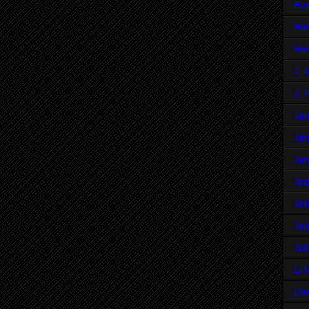
Eve
Hal
Har
J. 
J. 
Ja
Jan
Jan
Jod
Jo
Joj
Jul
Li 
Lis