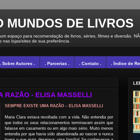
O MUNDOS DE LIVROS
spaço para recomendação de livros, séries, filmes e diversão. N
nas lojas/sites de sua preferência.
. Sobre Autores .
. Parcerias .
. Contato .
. Índice de R
LE
 RAZÃO - ELISA MASSELLI
SEMPRE EXISTE UMA RAZÃO – ELISA MASSELLI
Maria Clara estava revoltada com a vida. Não entendia por
que todos os seus relacionamentos terminavam assim que
falasse em casamento ou em algo mais sério. Muito menos
entendia por que havia sido abandonada ao nascer e nunca
tivera o que mais desejava; uma família! Se conhecesse a