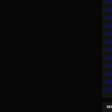
San
Sof
Sop
Syl
Syl
Tab
Ta
Ta
Tuk
Va
Wal
Zíb
SE