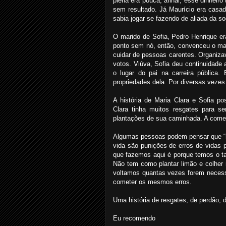
plena era pouca, afinal, esse dinheir
sem resultado. Já Maurício era casado
sabia jogar se fazendo de aliada da so
O marido de Sofia, Pedro Henrique era
ponto sem nó, então, convenceu o mari
cuidar de pessoas carentes. Organizav
votos. Viúva, Sofia deu continuidade 
o lugar do pai na carreira pública
propriedades dela. Por diversas vezes
A história de Maria Clara e Sofia 
Clara tinha muitos resgates para se
plantações de sua caminhada. A começa
Algumas pessoas podem pensar que “n
vida são punições de erros de vidas
que fazemos aqui é porque temos o tal
Não tem como plantar limão e colher
voltamos quantas vezes forem necess
cometer os mesmos erros.
Uma história de resgates, de perdão, 
Eu recomendo