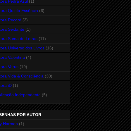
tora Pedra Azul
(1)
tora Quinta Essência
(6)
tora Record
(2)
tora Sextante
(1)
tora Suma de Letras
(11)
tora Universo dos Livros
(16)
tora Valentina
(4)
tora Verus
(19)
tora Vida & Consciência
(30)
tora iD
(1)
licação Independente
(5)
SENHAS POR AUTOR
y Harmon
(1)