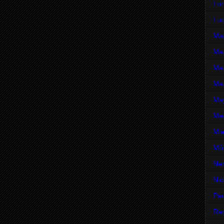
Lor
Luc
Mad
Mar
Mar
Mar
Ma
Me
Mia
Môn
Ne
Nic
Pau
Rac