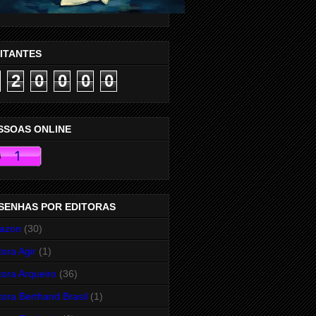
SITANTES
2
0
0
0
0
SSOAS ONLINE
SENHAS POR EDITORAS
azon
(30)
tora Agir
(1)
tora Arqueiro
(36)
tora Berthand Brasil
(1)