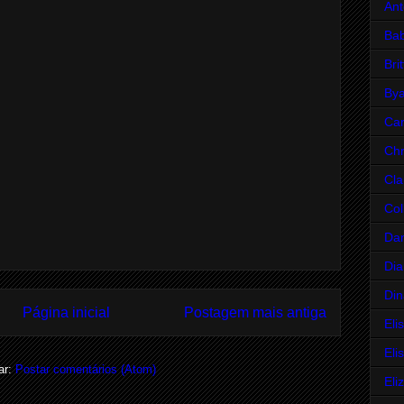
Ant
Bab
Bri
Bya
Car
Chr
Cla
Col
Da
Dia
Din
Página inicial
Postagem mais antiga
Eli
Eli
ar:
Postar comentários (Atom)
Eli