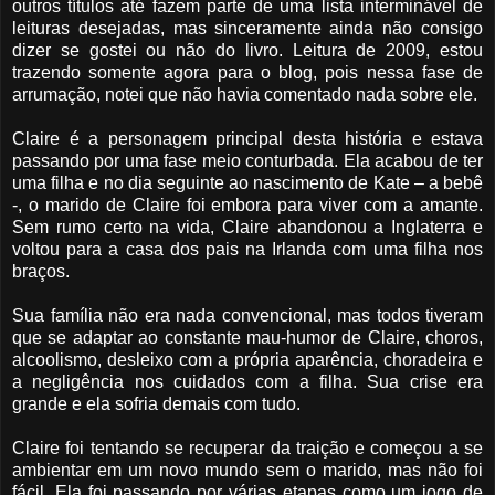
outros títulos até fazem parte de uma lista interminável de
leituras desejadas, mas sinceramente ainda não consigo
dizer se gostei ou não do livro. Leitura de 2009, estou
trazendo somente agora para o blog, pois nessa fase de
arrumação, notei que não havia comentado nada sobre ele.
Claire é a personagem principal desta história e estava
passando por uma fase meio conturbada. Ela acabou de ter
uma filha e no dia seguinte ao nascimento de Kate – a bebê
-, o marido de Claire foi embora para viver com a amante.
Sem rumo certo na vida, Claire abandonou a Inglaterra e
voltou para a casa dos pais na Irlanda com uma filha nos
braços.
Sua família não era nada convencional, mas todos tiveram
que se adaptar ao constante mau-humor de Claire, choros,
alcoolismo, desleixo com a própria aparência, choradeira e
a negligência nos cuidados com a filha. Sua crise era
grande e ela sofria demais com tudo.
Claire foi tentando se recuperar da traição e começou a se
ambientar em um novo mundo sem o marido, mas não foi
fácil. Ela foi passando por várias etapas como um jogo de