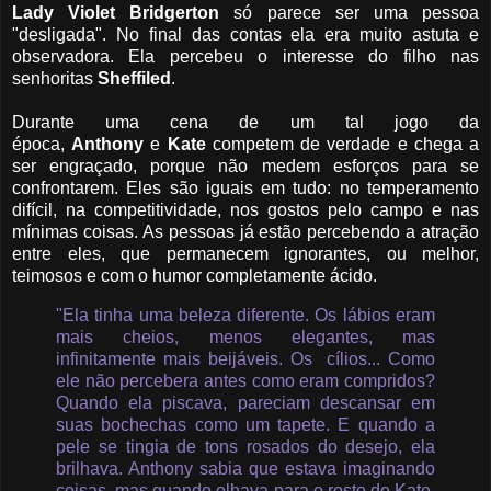
Lady Violet Bridgerton
só parece ser uma pessoa
"desligada". No final das contas ela era muito astuta e
observadora. Ela percebeu o interesse do filho nas
senhoritas
Sheffiled
.
Durante uma cena de um tal jogo da
época,
Anthony
e
Kate
competem de verdade e chega a
ser engraçado, porque não medem esforços para se
confrontarem. Eles são iguais em tudo: no temperamento
difícil, na competitividade, nos gostos pelo campo e nas
mínimas coisas. As pessoas já estão percebendo a atração
entre eles, que permanecem ignorantes, ou melhor,
teimosos e com o humor completamente ácido.
"Ela tinha uma beleza diferente. Os lábios eram
mais cheios, menos elegantes, mas
infinitamente mais beijáveis. Os cílios... Como
ele não percebera antes como eram compridos?
Quando ela piscava, pareciam descansar em
suas bochechas como um tapete. E quando a
pele se tingia de tons rosados do desejo, ela
brilhava. Anthony sabia que estava imaginando
coisas, mas quando olhava para o rosto de Kate,