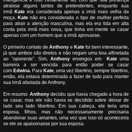
atraísse alguns tantos de pretendentes, enquanto sua
irmã
Kate
era considerada apenas a irmã mais velha da
moça.
Kate
não era considerada o tipo de mulher perfeita
para atrair a atenção masculina, mas ela era tida em alta
conta pela irmã mais nova, que tinha em mente se casar
apenas com um homem que a irmã aprovasse.
O primeiro contato de
Anthony
e
Kate
foi bem interessante,
já que ambos são diretos e não negam uma boa alfinetada
ao "oponente". Sim,
Anthony
enxergou em
Kate
uma
barreira a ser vencida para então poder se casar
com
Edwina.
Para
Kate
, uma vez libertino, sempre libertino,
então, ela estava determinada a fazer de tudo para manter
sua irmã afastada de Anthony.
Em resumo:
Anthony
decidiu que havia chegado a hora de
se casar, mas ele não havia se decidido sobre deixar de
lado seu lado libertino. Em sua cabeça, ele teria uma
esposa, filhos, mas não necessariamente precisaria
abandonar suas amantes, uma vez que isso só aconteceria
se ele se apaixonasse por sua esposa.