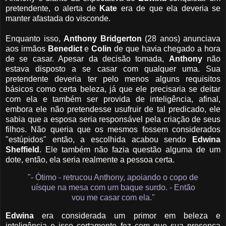
pretendente, o alerta de
Kate
era de que ela deveria se
manter afastada do visconde.
Enquanto isso,
Anthony Bridgerton
(28 anos) anunciava
aos irmãos
Benedict
e
Colin
de que havia chegado a hora
de se casar. Apesar da decisão tomada,
Anthony
não
estava disposto a se casar com qualquer uma. Sua
pretendente deveria ter pelo menos alguns requisitos
básicos como certa beleza, já que ele precisaria se deitar
com ela e também ser provida de inteligência, afinal,
embora ele não pretendesse usufruir de tal predicado, ele
sabia que a esposa seria responsável pela criação de seus
filhos. Não queria que os mesmos fossem considerados
"estúpidos" então, a escolhida acabou sendo
Edwina
Sheffield
. Ele também não fazia questão alguma de um
dote, então, ela seria realmente a pessoa certa.
"- Ótimo - retrucou Anthony, apoiando o copo de
uísque na mesa com um baque surdo. - Então
vou me casar com ela."
Edwina
era considerada um primor em beleza e
inteligência e isso certamente fez com que sua presença