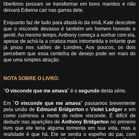
libertinos possam se transformar em bons maridos e não
deixará Edwina cair nas garras dele.
Enquanto faz de tudo para afastá-lo da irmã, Kate descobre
que o visconde devasso é também um homem honesto e
gentil. Ao mesmo tempo, Anthony começa a sonhar com ela,
apesar de achá-la a criatura mais intrometida e irritante que
já pisou nos salões de Londres. Aos poucos, os dois
percebem que essa centelha de desejo pode ser mais do
que uma simples atração.
NOTA SOBRE O LIVRO:
"
O visconde que me amava
" é o
segundo
desta série.
Em "
O visconde que me amava
" passamos brevemente
pela união de
Edmund Bridgerton
e
Violet Ledger
e em
como culminou a morte do nobre visconde. É difícil de
deduzir nas aparições de
Anthony Bridgerton
no primeiro
livro que ele teria alguma tormenta em sua vida, mas a
realidade é que há. Ele se sentia o espelho do pai, com