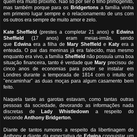
quem era muito próximo. Não só por ser o filho primogênito,
mas também porque para os
Bridgertons
a família vinha
em primeiro lugar sempre e o relacionamento de uns com
os outros era sempre de muito amor e zelo.
Kate Sheffield
(prestes a completar 21 anos) e
Edwina
Sheffield
(17 anos) eram meias-irmãs, sendo
que
Edwina
era a filha de
Mary Sheffield
e
Katy
era a
enteada. O pai das meninas já era falecido, mas mesmo
enquanto era vivo, a família
Sheffield
não possuía uma boa
situação financeira, tanto é verdade que
Mary
precisou de
cinco anos de economias para poder se instalar em
Londres durante a temporada de 1814 com o intuito de
"encaminhar" as duas moças para algum casamento bem
feito.
Naquela tarde as garotas estavam, como tantas outras
pessoas da sociedade, devorando as informações nada
discretas de
Lady Whistledown
a respeito do
visconde
Anthony Bridgerton
.
Diante de tantos rumores a respeito da libertinagem de
Anthony e diante da expectativa de
Edwina
conquistar um