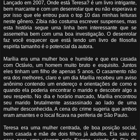
Lançado em 2007, Onde está Teresa? é um livro intrigante,
bem marcante e com um desenrolar que eu não esperava e
por isso que ele entrou para o top 10 das minhas leituras
neste gênero. Zíbia não costuma escrever suspenses, mas
esta história segue uma linha bem interessante que se
assemelha bem com uma boa investigação. O desenrolar
faz você esquecer que está lendo um livro de filosofia
espirita tamanho é o potencial da autora.
Marília era uma mulher boa e humilde e que era casada
com Octávio, um homem muito bruto e esquisito. Juntos
eles tinham um filho de apenas 5 anos. O casamento não
era dos melhores, claro e um dia Marília recebeu um aviso
anônimo contendo um endereço e orientações de como e
quando ela poderia encontrar o marido e descobrir algo a
seu respeito. No dia e horário marcado, Marília encontrou
seu marido brutalmente assassinado ao lado de uma
mulher desconhecida. A cena do crime sugeria que ambos
eram amantes e o local ficava na periferia de São Paulo.
Teresa era uma mulher centrada, de boa posição social,
bem casada e mãe de dois filhos já adultos. Ela saiu de