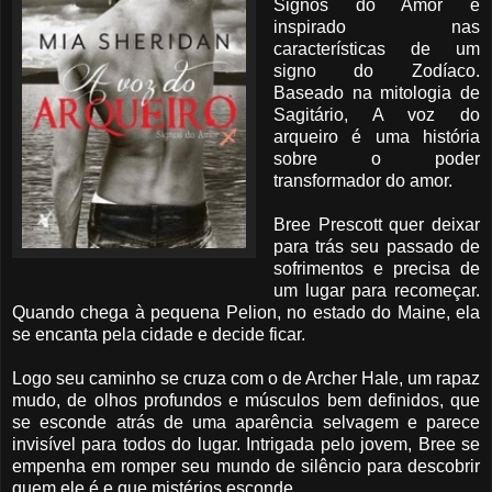
Signos do Amor é
inspirado nas
características de um
signo do Zodíaco.
Baseado na mitologia de
Sagitário, A voz do
arqueiro é uma história
sobre o poder
transformador do amor.
Bree Prescott quer deixar
para trás seu passado de
sofrimentos e precisa de
um lugar para recomeçar.
Quando chega à pequena Pelion, no estado do Maine, ela
se encanta pela cidade e decide ficar.
Logo seu caminho se cruza com o de Archer Hale, um rapaz
mudo, de olhos profundos e músculos bem definidos, que
se esconde atrás de uma aparência selvagem e parece
invisível para todos do lugar. Intrigada pelo jovem, Bree se
empenha em romper seu mundo de silêncio para descobrir
quem ele é e que mistérios esconde.