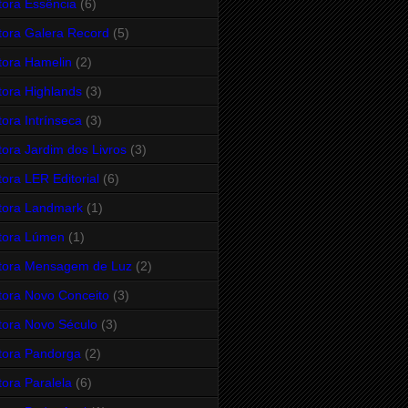
tora Essência
(6)
tora Galera Record
(5)
tora Hamelin
(2)
tora Highlands
(3)
tora Intrínseca
(3)
tora Jardim dos Livros
(3)
tora LER Editorial
(6)
tora Landmark
(1)
tora Lúmen
(1)
tora Mensagem de Luz
(2)
tora Novo Conceito
(3)
tora Novo Século
(3)
tora Pandorga
(2)
tora Paralela
(6)