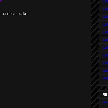
Edi
Edi
STA PUBLICAÇÃO!
Edi
Edi
Edi
Edi
Edi
Edi
Edi
Edi
Pub
RE
Am