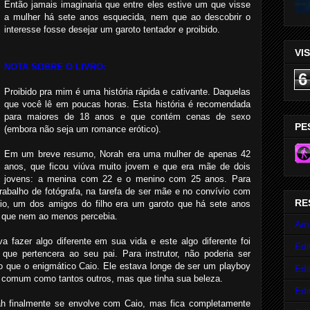
Então jamais imaginaria que entre eles estive um que visse
a mulher há sete anos esquecida, nem que ao descobrir o
interesse fosse desejar um garoto tentador e proibido.
VI
NOTA SOBRE O LIVRO:
6
Proibido pra mim é uma história rápida e cativante. Daquelas
que você lê em poucas horas. Esta história é recomendada
para maiores de 18 anos e que contém cenas de sexo
PE
(embora não seja um romance erótico).
Em um breve resumo, Norah era uma mulher de apenas 42
anos, que ficou viúva muito jovem e que era mãe de dois
jovens: a menina com 22 e o menino com 25 anos. Para
rabalho de fotógrafa, na tarefa de ser mãe e no convívio com
RE
io, um dos amigos do filho era um garoto que há sete anos
, que nem ao menos percebia.
Am
a fazer algo diferente em sua vida e este algo diferente foi
Edi
 que pertencera ao seu pai. Para instrutor, não poderia ser
que o enigmático Caio. Ele estava longe de ser um playboy
Edi
 comum como tantos outros, mas que tinha sua beleza.
Edi
rah finalmente se envolve com Caio, mas fica completamente