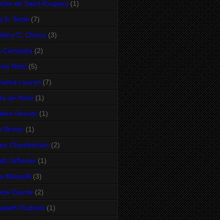
oine de Saint-Exupéry
(1)
i A. Sette
(7)
ttainy C. Cherry
(3)
 Campista
(2)
ina Rissi
(5)
istina Lauren
(7)
ra de Assis
(1)
leen Hoover
(1)
n Brown
(1)
ne Chamberlain
(2)
ah Jefferies
(1)
sa Masselli
(3)
sete Duarte
(2)
zabeth Rudnick
(1)