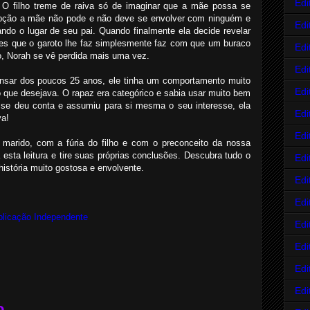
Edi
. O filho treme de raiva só de imaginar que a mãe possa se
ção a mãe não pode e não deve se envolver com ninguém e
Edi
do o lugar de seu pai. Quando finalmente ela decide revelar
ções que o garoto lhe faz simplesmente faz com que um buraco
Edi
o, Norah se vê perdida mais uma vez.
Edi
nsar dos poucos 25 anos, ele tinha um comportamento muito
Edi
 que desejava. O rapaz era categórico e sabia usar muito bem
se deu conta e assumiu para si mesma o seu interesse, ela
Edi
va!
Edi
 marido, com a fúria do filho e com o preconceito da nossa
sta leitura e tire suas próprias conclusões. Descubra tudo o
Edi
istória muito gostosa e envolvente.
Edi
Edi
blicação Independente
Edi
Edi
Edi
Edi
o