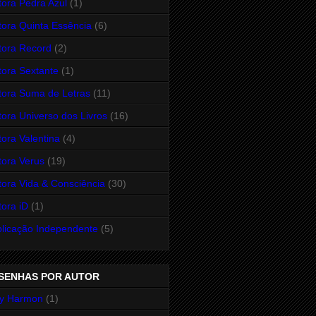
tora Pedra Azul
(1)
tora Quinta Essência
(6)
tora Record
(2)
tora Sextante
(1)
tora Suma de Letras
(11)
tora Universo dos Livros
(16)
tora Valentina
(4)
tora Verus
(19)
tora Vida & Consciência
(30)
tora iD
(1)
licação Independente
(5)
SENHAS POR AUTOR
y Harmon
(1)