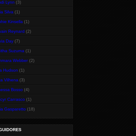
di Lynn
(3)
ia Silva
(1)
hie Kinsella
(1)
vain Reynard
(2)
via Day
(7)
itha Suzuma
(1)
mmara Webber
(2)
ra Hudson
(1)
a Vilhena
(3)
nessa Bosso
(4)
cyr Carrasco
(1)
ia Gasparetto
(18)
GUIDORES