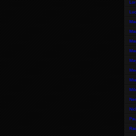
Lor
Luc
Mad
Mar
Mar
Mar
Ma
Me
Mia
Môn
Ne
Nic
Pau
Rac