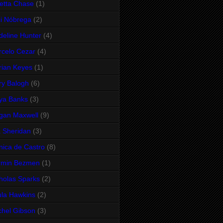
etta Chase
(1)
i Nóbrega
(2)
eline Hunter
(4)
celo Cezar
(4)
ian Keyes
(1)
y Balogh
(6)
ya Banks
(3)
gan Maxwell
(9)
 Sheridan
(3)
ica de Castro
(8)
rmin Bezmen
(1)
holas Sparks
(2)
la Hawkins
(2)
hel Gibson
(3)