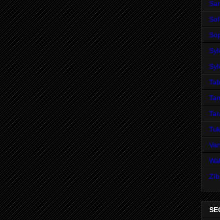
San
Sof
Sop
Syl
Syl
Tab
Ta
Ta
Tuk
Va
Wal
Zíb
SE