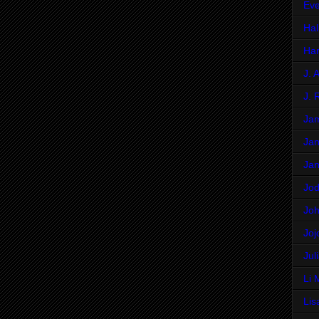
Eve
Hal
Har
J. 
J. 
Ja
Jan
Jan
Jod
Jo
Joj
Jul
Li 
Lis