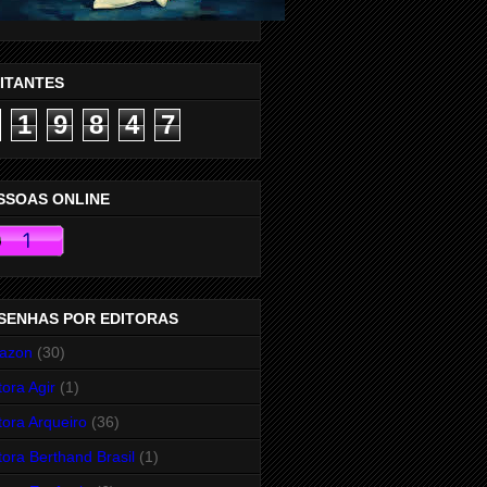
SITANTES
1
9
8
4
7
SSOAS ONLINE
SENHAS POR EDITORAS
azon
(30)
tora Agir
(1)
tora Arqueiro
(36)
tora Berthand Brasil
(1)