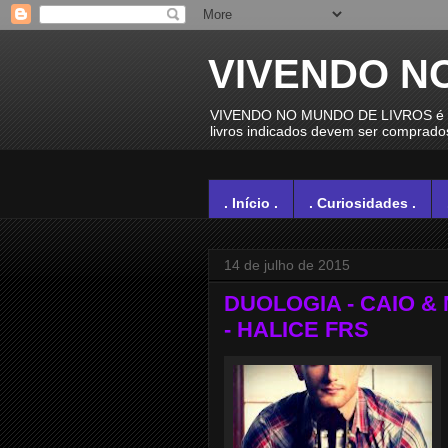
VIVENDO N
VIVENDO NO MUNDO DE LIVROS é um e
livros indicados devem ser comprados 
. Início .
. Curiosidades .
14 de julho de 2015
DUOLOGIA - CAIO & 
- HALICE FRS