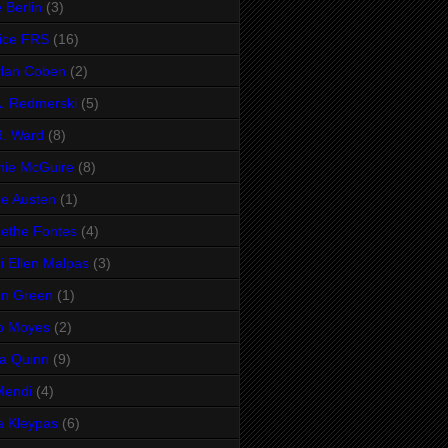
 Berlin
(3)
ice FRS
(16)
lan Coben
(2)
A. Redmerski
(5)
R. Ward
(8)
mie McGuire
(8)
e Austen
(1)
ethe Fontes
(4)
i Ellen Malpas
(3)
hn Green
(1)
o Moyes
(2)
ia Quinn
(9)
Mendi
(4)
a Kleypas
(6)