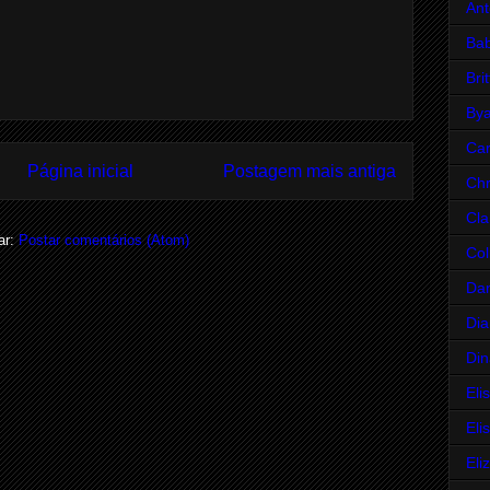
Ant
Bab
Bri
Bya
Car
Página inicial
Postagem mais antiga
Chr
Cla
ar:
Postar comentários (Atom)
Col
Da
Dia
Din
Eli
Eli
Eli