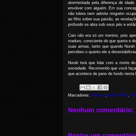
atormentada pela diferença de idade
envolver com alguém. Em sua concep
não tolera nem admite ninguém ocupan
ao filho sobre sua paixão, as revela
profundo se abra sob seus pés e entã
Caio não era só um menino, pois ape
maduro, consciente do que queria e do
suas armas, tanto que quando Norah 
percebeu o quanto ele a desestabiliza
Norah terá que lidar com a morte do
sociedade. Recomendo que você faça e
que acontece de pano de fundo nesta h
Marcadores:
Amazon
,
Halice FRS
,
Pu
Nenhum comentário:
Postar um comentári