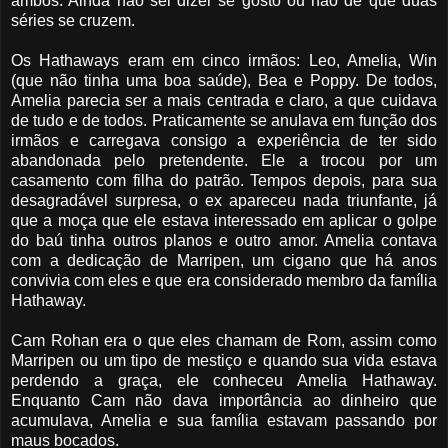
ambos. Ainda não sei dizer se gosto ou não de que duas
séries se cruzem.
Os Hathaways eram em cinco irmãos: Leo, Amelia, Win
(que não tinha uma boa saúde), Bea e Poppy. De todos,
Amelia parecia ser a mais centrada e claro, a que cuidava
de tudo e de todos. Praticamente se anulava em função dos
irmãos e carregava consigo a experiência de ter sido
abandonada pelo pretendente. Ele a trocou por um
casamento com filha do patrão. Tempos depois, para sua
desagradável surpresa, o ex apareceu nada triunfante, já
que a moça que ele estava interessado em aplicar o golpe
do baú tinha outros planos e outro amor. Amelia contava
com a dedicação de Marripen, um cigano que há anos
convivia com eles e que era considerado membro da família
Hathaway.
Cam Rohan era o que eles chamam de Rom, assim como
Marripen ou um tipo de mestiço e quando sua vida estava
perdendo a graça, ele conheceu Amelia Hathaway.
Enquanto Cam não dava importância ao dinheiro que
acumulava, Amelia e sua família estavam passando por
maus bocados.