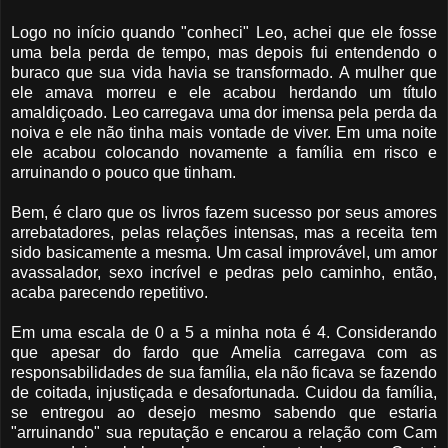
Logo no início quando "conheci" Leo, achei que ele fosse
uma bela perda de tempo, mas depois fui entendendo o
buraco que sua vida havia se transformado. A mulher que
ele amava morreu e ele acabou herdando um título
amaldiçoado. Leo carregava uma dor imensa pela perda da
noiva e ele não tinha mais vontade de viver. Em uma noite
ele acabou colocando novamente a família em risco e
arruinando o pouco que tinham.
Bem, é claro que os livros fazem sucesso por seus amores
arrebatadores, pelas relações intensas, mas a receita tem
sido basicamente a mesma. Um casal improvável, um amor
avassalador, sexo incrível e pedras pelo caminho, então,
acaba parecendo repetitivo.
Em uma escala de 0 a 5 a minha nota é 4. Considerando
que apesar do fardo que Amelia carregava com as
responsabilidades de sua família, ela não ficava se fazendo
de coitada, injustiçada e desafortunada. Cuidou da família,
se entregou ao desejo mesmo sabendo que estaria
"arruinando" sua reputação e encarou a relação com Cam