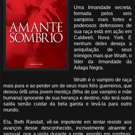
Uma Irmandade secreta,
formada pelos seis
vampiros mais fortes e
poderosos defensores de
sua raça está em ação em
Caldwell, Nova York. E
nenhum deles deseja a
aniquilação de seus
inimigos mais que Wrath, o
líder da Irmandade da
Adaga Negra.
Wrath é o vampiro de raça
mais pura e ao perder um de seus mais fiéis guerreiros, que
deixou órfã uma jovem mestiça (filha de pai vampiro e mãe
humana) ignorante de sua herança e destino, não terá outra
saída senão cuidar da bela garota e levá-la para outro
mundo.
Ela, Beth Randall, vê-se impotente em tentar resistir aos
avanços desse desconhecido, incrivelmente atraente e
sensual, que a visita durante a noite, envolto em sombras.