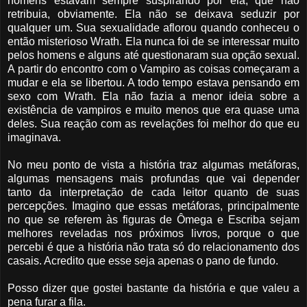
homens estavam sempre suspirando por ela, que não
retribuia, obviamente. Ela não se deixava seduzir por
qualquer um. Sua sexualidade aflorou quando conheceu o
então misterioso Wrath. Ela nunca foi de se interessar muito
pelos homens e alguns até questionaram sua opção sexual.
A partir do encontro com o Vampiro as coisas começaram a
mudar e ela se libertou. A todo tempo estava pensando em
sexo com Wrath. Ela não fazia a menor ideia sobre a
existência de vampiros e muito menos que era quase uma
deles. Sua reação com as revelações foi melhor do que eu
imaginava.
No meu ponto de vista a história traz algumas metáforas,
algumas mensagens mais profundas que vai depender
tanto da interpretação de cada leitor quanto de suas
percepções. Imagino que essas metáforas, principalmente
no que se referem às figuras de Ômega e Escriba sejam
melhores reveladas nos próximos livros, porque o que
percebi é que a história não trata só do relacionamento dos
casais. Acredito que esse seja apenas o pano de fundo.
Posso dizer que gostei bastante da história e que valeu a
pena furar a fila.