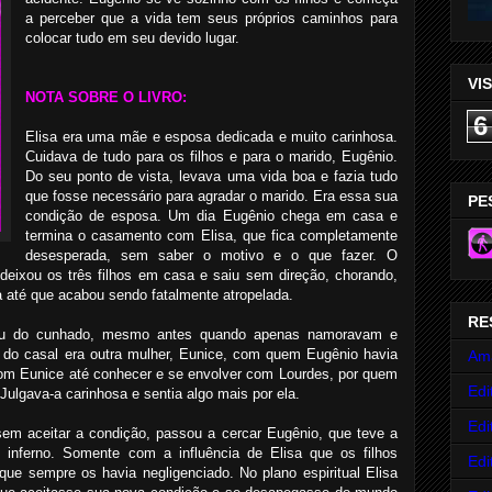
a perceber que a vida tem seus próprios caminhos para
colocar tudo em seu devido lugar.
VI
NOTA SOBRE O LIVRO:
6
Elisa era uma mãe e esposa dedicada e muito carinhosa.
Cuidava de tudo para os filhos e para o marido, Eugênio.
Do seu ponto de vista, levava uma vida boa e fazia tudo
que fosse necessário para agradar o marido. Era essa sua
PE
condição de esposa. Um dia Eugênio chega em casa e
termina o casamento com Elisa, que fica completamente
desesperada, sem saber o motivo e o que fazer. O
deixou os três filhos em casa e saiu sem direção, chorando,
a até que acabou sendo fatalmente atropelada.
RE
stou do cunhado, mesmo antes quando apenas namoravam e
 do casal era outra mulher, Eunice, com quem Eugênio havia
Am
com Eunice até conhecer e se envolver com Lourdes, por quem
Edi
Julgava-a carinhosa e sentia algo mais por ela.
Edi
em aceitar a condição, passou a cercar Eugênio, que teve a
 inferno. Somente com a influência de Elisa que os filhos
Edi
ue sempre os havia negligenciado. No plano espiritual Elisa