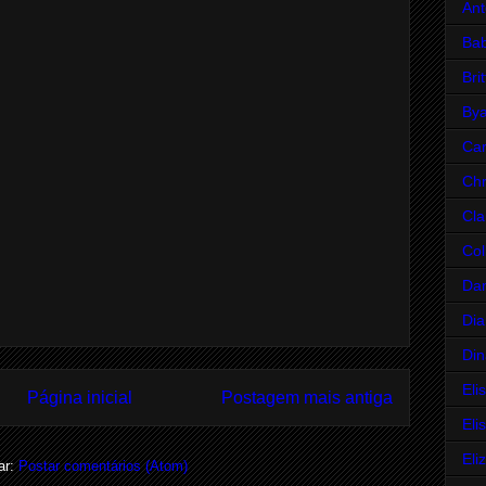
Ant
Bab
Bri
Bya
Car
Chr
Cla
Col
Da
Dia
Din
Eli
Página inicial
Postagem mais antiga
Eli
Eli
ar:
Postar comentários (Atom)