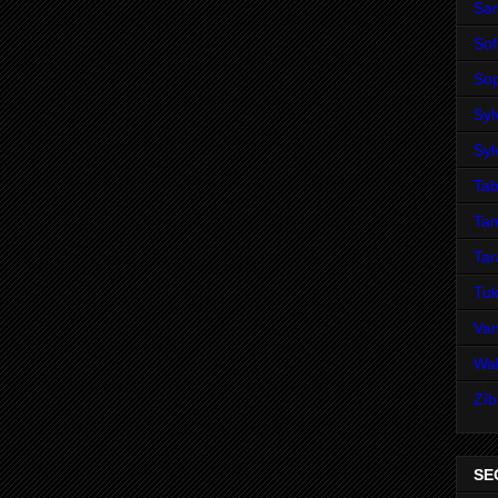
San
Sof
Sop
Syl
Syl
Tab
Ta
Ta
Tuk
Va
Wal
Zíb
SE