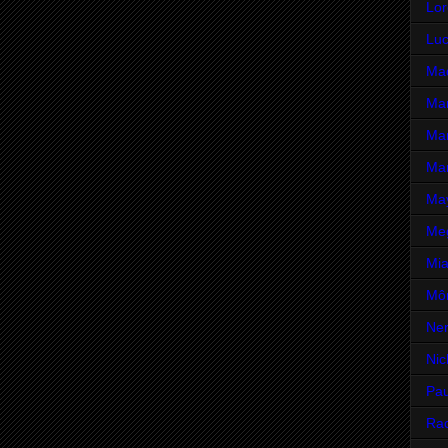
Lor
Luc
Mad
Mar
Mar
Mar
Ma
Me
Mia
Môn
Ne
Nic
Pau
Rac