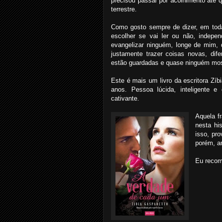
precisou passar por acolhimento até
terrestre.
Como gosto sempre de dizer, em tod
escolher se vai ler ou não, indepe
evangelizar ninguém, longe de mim, 
justamente trazer coisas novas, dif
estão guardadas e quase ninguém mos
Este é mais um livro da escritora Zíb
anos. Pessoa lúcida, inteligente 
cativante.
Aquela fr
nesta hi
isso, pr
porém, a
Eu reco