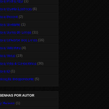
tora Pedra Azul
(1)
tora Quinta Essência
(6)
tora Record
(2)
tora Sextante
(1)
tora Suma de Letras
(11)
tora Universo dos Livros
(16)
tora Valentina
(4)
tora Verus
(19)
tora Vida & Consciência
(30)
tora iD
(1)
licação Independente
(5)
SENHAS POR AUTOR
y Harmon
(1)