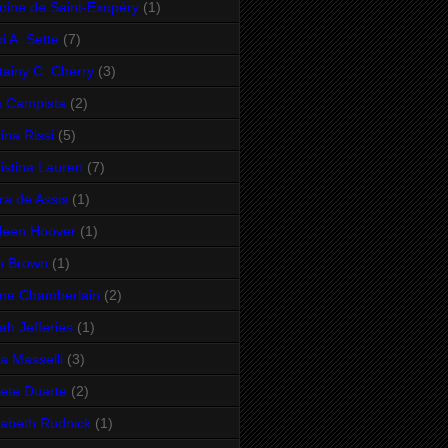
oine de Saint-Exupéry
(1)
i A. Sette
(7)
ttainy C. Cherry
(3)
 Campista
(2)
ina Rissi
(5)
istina Lauren
(7)
ra de Assis
(1)
leen Hoover
(1)
n Brown
(1)
ne Chamberlain
(2)
ah Jefferies
(1)
sa Masselli
(3)
sete Duarte
(2)
zabeth Rudnick
(1)