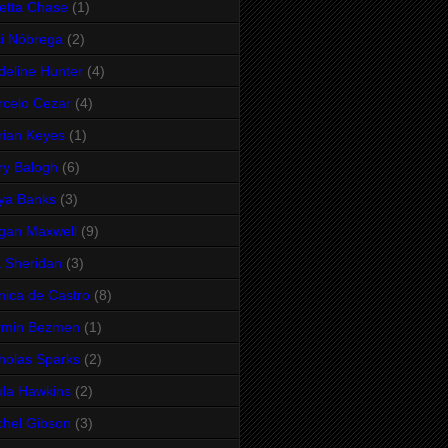
etta Chase
(1)
i Nóbrega
(2)
eline Hunter
(4)
celo Cezar
(4)
ian Keyes
(1)
y Balogh
(6)
ya Banks
(3)
gan Maxwell
(9)
 Sheridan
(3)
ica de Castro
(8)
rmin Bezmen
(1)
holas Sparks
(2)
la Hawkins
(2)
hel Gibson
(3)