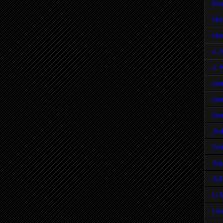
Eve
Hal
Har
J. 
J. 
Ja
Jan
Jan
Jod
Jo
Joj
Jul
Li 
Lis