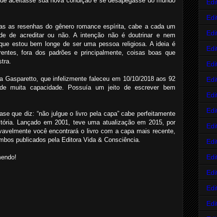
 que aceitasse sua nova condição e se desapegasse do mundo
Edi
Edi
as as resenhas do gênero romance espírita, cabe a cada um
Edi
nde de acreditar ou não. A intenção não é doutrinar e nem
que estou bem longe de ser uma pessoa religiosa. A ideia é
Edi
erentes, fora dos padrões e principalmente, coisas boas que
tra.
Edi
ia Gasparetto, que infelizmente faleceu em 10/10/2018 aos 92
Edi
e de muita capacidade. Possuía um jeito de escrever bem
Edi
Edi
ase que diz: “não julgue o livro pela capa” cabe perfeitamente
stória. Lançado em 2001, teve uma atualização em 2015, por
Edi
ovavelmente você encontrará o livro com a capa mais recente,
mbos publicados pela Editora Vida & Consciência.
Edi
Edi
mendo!
Edi
Edi
Edi