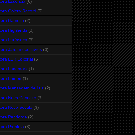
tora Essência
(6)
tora Galera Record
(5)
tora Hamelin
(2)
tora Highlands
(3)
tora Intrínseca
(3)
tora Jardim dos Livros
(3)
tora LER Editorial
(6)
tora Landmark
(1)
tora Lúmen
(1)
tora Mensagem de Luz
(2)
tora Novo Conceito
(3)
tora Novo Século
(3)
tora Pandorga
(2)
tora Paralela
(6)