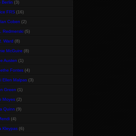
 Berlin
(3)
ice FRS
(16)
lan Coben
(2)
A. Redmerski
(5)
R. Ward
(8)
mie McGuire
(8)
e Austen
(1)
ethe Fontes
(4)
i Ellen Malpas
(3)
hn Green
(1)
o Moyes
(2)
ia Quinn
(9)
Mendi
(4)
a Kleypas
(6)