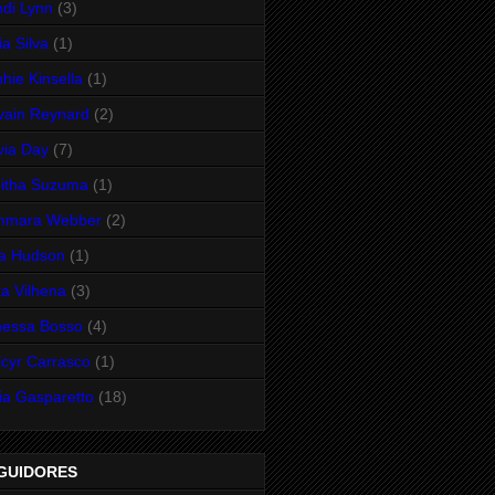
di Lynn
(3)
ia Silva
(1)
hie Kinsella
(1)
vain Reynard
(2)
via Day
(7)
itha Suzuma
(1)
mmara Webber
(2)
ra Hudson
(1)
a Vilhena
(3)
nessa Bosso
(4)
cyr Carrasco
(1)
ia Gasparetto
(18)
GUIDORES