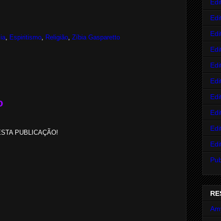
Edi
Edi
Edi
ia
,
Espiritismo
,
Religião
,
Zíbia Gasparetto
Edi
Edi
Edi
Edi
o
Edi
Edi
STA PUBLICAÇÃO!
Edi
Pub
RE
Am