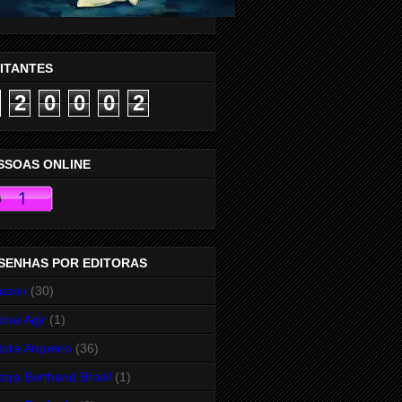
SITANTES
2
0
0
0
2
SSOAS ONLINE
SENHAS POR EDITORAS
azon
(30)
tora Agir
(1)
tora Arqueiro
(36)
tora Berthand Brasil
(1)